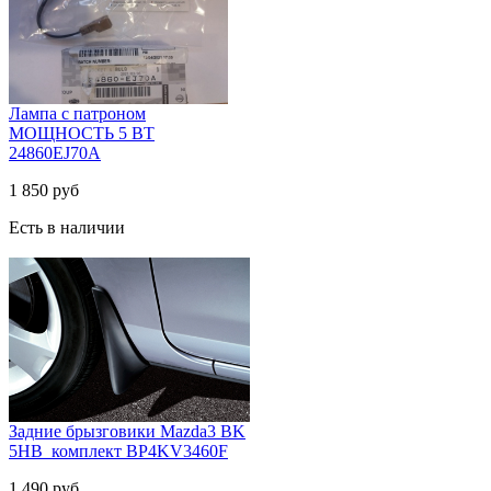
Комплект бескаркасных щеток
стеклоочистителя
600мм(24)/450мм(18) Mazda
CX-5 II 02.17- XF6045L
1 990 руб
Есть в наличии
Лампа с патроном
МОЩНОСТЬ 5 ВТ
24860EJ70A