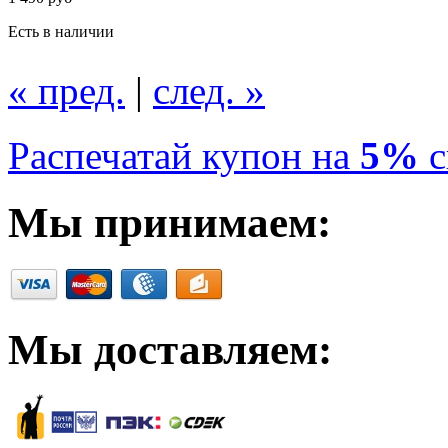
1 850 руб
Есть в наличии
« пред.
|
след. »
Распечатай купон на
5%
с
Мы принимаем:
Задние брызговики Mazda3 BK
5HB комплект BP4KV3460F
1 490 руб
Есть в наличии
Мы доставляем: