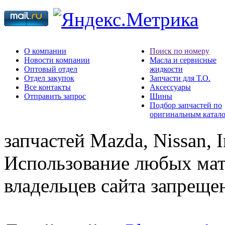
О компании
Поиск по номеру
Новости компании
Масла и сервисные
Оптовый отдел
жидкости
Отдел закупок
Запчасти для Т.О.
Все контакты
Аксессуары
Отправить запрос
Шины
Подбор запчастей по
оригинальным катал
запчастей Mazda, Nissan, In
Использование любых мат
владельцев сайта запреще