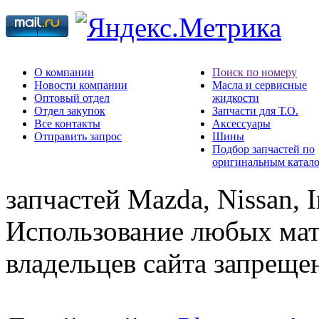
О компании
Поиск по номеру
Новости компании
Масла и сервисные
Оптовый отдел
жидкости
Отдел закупок
Запчасти для Т.О.
Все контакты
Аксессуары
Отправить запрос
Шины
Подбор запчастей по
оригинальным катал
запчастей Mazda, Nissan, In
Использование любых мат
владельцев сайта запреще