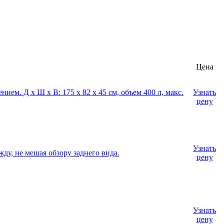
Цена
ем. Д х Ш х В: 175 x 82 x 45 см, объем 400 л, макс.
Узнать
цену
Узнать
ду, не мешая обзору заднего вида.
цену
Узнать
цену