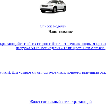
Список моделей
Наименование
ткрывающийся с обеих сторон с быстро защелкивающимся креплени
нагрузка 50 кг. Вес изделия - 13 кг Цвет: Titan Aeroskin.
чики). Для установки на подголовники, позволяя размещать одеж
Жилет сигнальный светоотражающий