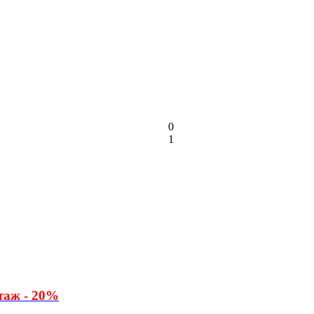
0
1
таж - 20%