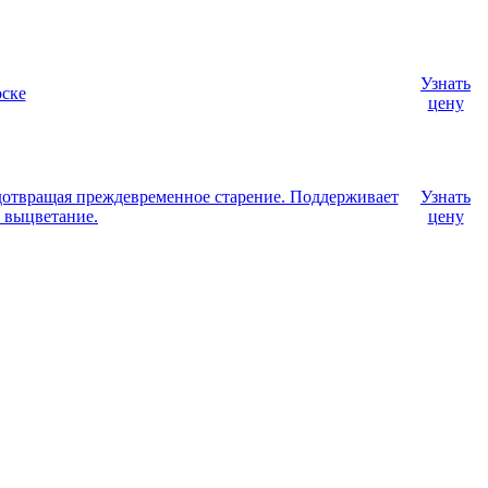
Узнать
оске
цену
едотвращая преждевременное старение. Поддерживает
Узнать
е выцветание.
цену