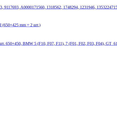
, 9117693, A0000171560, 1318562, 1748294, 1231946, 135322471
 (650+425 mm = 2 шт.)
т. 650+450, BMW 5 (F10, F07, F11), 7 (F01, F02, F03, F04), GT 