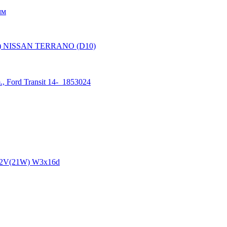
мм
мм) NISSAN TERRANO (D10)
 Ford Transit 14- 1853024
12V(21W) W3x16d