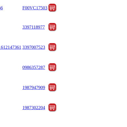
56
F00VC17503
3397118977
61612147361
3397007523
0986357287
1987947909
1987302204