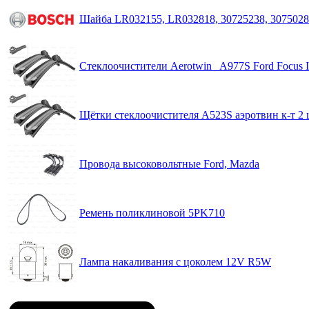
Шайба LR032155, LR032818, 30725238, 30750283
Стеклоочистители Aerotwin A977S Ford Focus II
Щётки стеклоочистителя A523S аэротвин к-т 2 ш
Провода высоковольтные Ford, Mazda
Ремень поликлиновой 5PK710
Лампа накаливания с цоколем 12V R5W