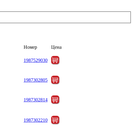
Номер
Цена
1987529030
1987302805
1987302814
1987302210