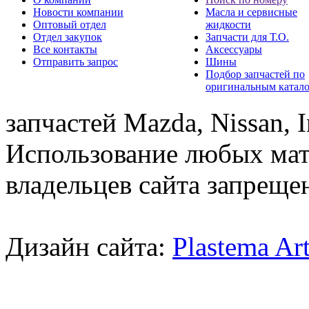
Новости компании
Масла и сервисные
Оптовый отдел
жидкости
Отдел закупок
Запчасти для Т.О.
Все контакты
Аксессуары
Отправить запрос
Шины
Подбор запчастей по
оригинальным катал
запчастей Mazda, Nissan, In
Использование любых мат
владельцев сайта запреще
Дизайн сайта:
Plastema Ar