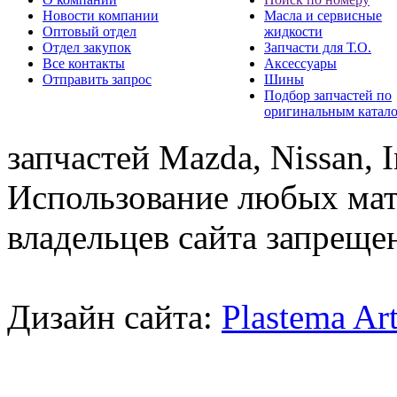
Новости компании
Масла и сервисные
Оптовый отдел
жидкости
Отдел закупок
Запчасти для Т.О.
Все контакты
Аксессуары
Отправить запрос
Шины
Подбор запчастей по
оригинальным катал
запчастей Mazda, Nissan, In
Использование любых мат
владельцев сайта запреще
Дизайн сайта:
Plastema Ar