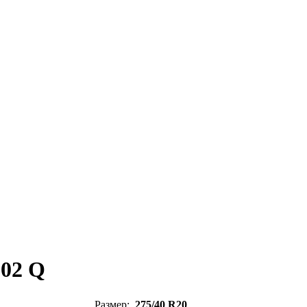
102 Q
Размер:
275/40 R20