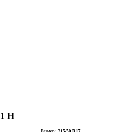
91 H
Размер:
215/50 R17