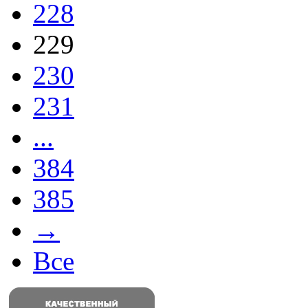
228
229
230
231
...
384
385
→
Все