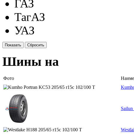
ГАЗ
ТагАЗ
УАЗ
Шины на
Фото
Наиме
Kumho 
Sailu
Westla