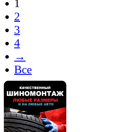
1
2
3
4
→
Все