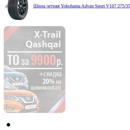
Шина летняя Yokohama Advan Sport V107 275/3