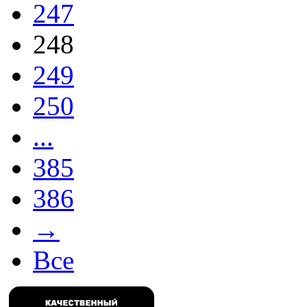
247
248
249
250
...
385
386
→
Все