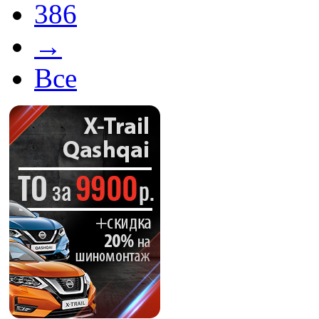
386
→
Все