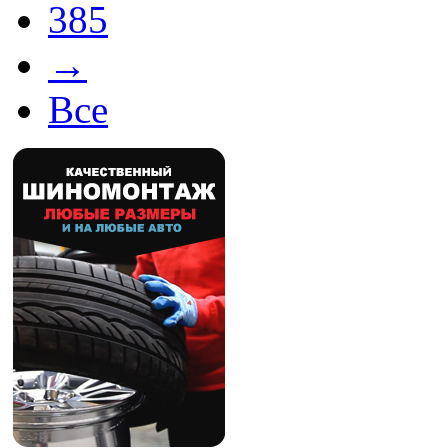
385
→
Все