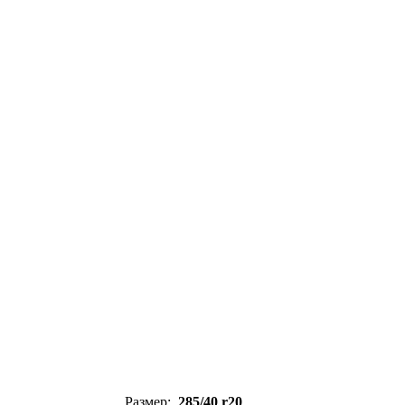
Размер:
285/40 r20