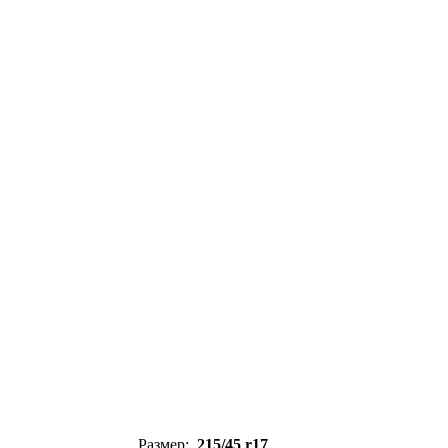
Размер:
215/45 r17