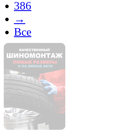
386
→
Все