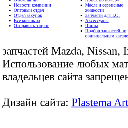
Новости компании
Масла и сервисные
Оптовый отдел
жидкости
Отдел закупок
Запчасти для Т.О.
Все контакты
Аксессуары
Отправить запрос
Шины
Подбор запчастей по
оригинальным катал
запчастей Mazda, Nissan, In
Использование любых мат
владельцев сайта запреще
Дизайн сайта:
Plastema Ar