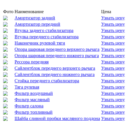
Фото
Наименование
Цена
Амортизатор задний
Узнать цену
Амортизатор передний
Узнать цену
Втулка заднего стабилизатора
Узнать цену
Втулка переднего стабилизатора
Узнать цену
Наконечник рулевой тяги
Узнать цену
Опора шаровая переднего верхнего рычага
Узнать цену
Опора шаровая переднего нижнего рычага
Узнать цену
Рессора передняя
Узнать цену
Сайлентблок переднего верхнего рычага
Узнать цену
Сайлентблок переднего нижнего рычага
Узнать цену
Стойка переднего стабилизатора
Узнать цену
Тяга рулевая
Узнать цену
Фильтр воздушный
Узнать цену
Фильтр масляный
Узнать цену
Фильтр салона
Узнать цену
Фильтр топливный
Узнать цену
Шайба сливной пробки масляного поддона
Узнать цену