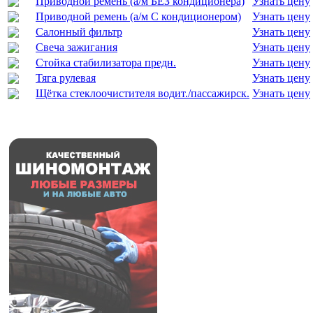
Приводной ремень (а/м БЕЗ кондиционера)
Узнать цену
Приводной ремень (а/м С кондиционером)
Узнать цену
Салонный фильтр
Узнать цену
Свеча зажигания
Узнать цену
Стойка стабилизатора предн.
Узнать цену
Тяга рулевая
Узнать цену
Щётка стеклоочистителя водит./пассажирск.
Узнать цену